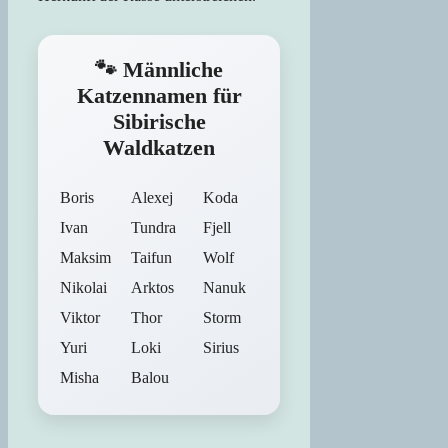
🐾 Männliche
Katzennamen für
Sibirische
Waldkatzen
Boris
Alexej
Koda
Ivan
Tundra
Fjell
Maksim
Taifun
Wolf
Nikolai
Arktos
Nanuk
Viktor
Thor
Storm
Yuri
Loki
Sirius
Misha
Balou